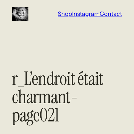
Aller
Shop
Instagram
Contact
au
contenu
r_L’endroit était
charmant-
page021