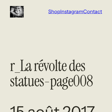
Aller
Shop
Instagram
Contact
au
contenu
r_La révolte des
statues-page008
15 août 2017