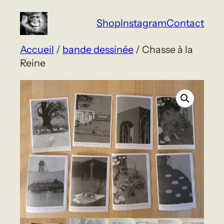
Aller
Shop
Instagram
Contact
au
contenu
Accueil
/
bande dessinée
/ Chasse à la
Reine