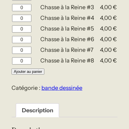
Chasse
de
quantité
Chasse à la Reine #3
4,00
€
à
Chasse
de
la
quantité
Chasse à la Reine #4
4,00
€
à
Chasse
Reine
de
la
quantité
Chasse à la Reine #5
4,00
€
à
#1
Chasse
Reine
de
la
quantité
Chasse à la Reine #6
4,00
€
à
#2
Chasse
Reine
de
la
quantité
Chasse à la Reine #7
4,00
€
à
#3
Chasse
Reine
de
la
quantité
Chasse à la Reine #8
4,00
€
à
#4
Chasse
Reine
de
la
Ajouter au panier
à
#5
Chasse
Reine
la
à
#6
Catégorie :
bande dessinée
Reine
la
#7
Reine
#8
Description