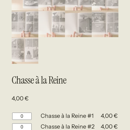
Chasse à la Reine
4,00
€
quantité
Chasse à la Reine #1
4,00
€
de
quantité
Chasse à la Reine #2
4,00
€