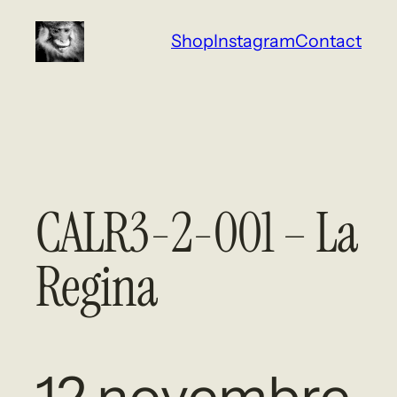
Aller
Shop
Instagram
Contact
au
contenu
CALR3-2-001 – La
Regina
12 novembre