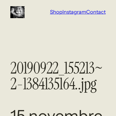
Aller
Shop
Instagram
Contact
au
contenu
20190922_155213~
2-1384135164..jpg
15 novembre