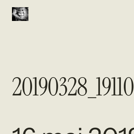
Aller
au
contenu
20190328_19110