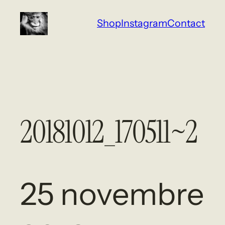
Aller
Shop
Instagram
Contact
au
contenu
20181012_170511~2
25 novembre